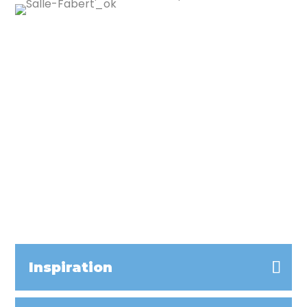
Superficie 16,67 m²
Capacité 15 pers.
Tableau interactif
Barre de son
Wifi haut débit
Salle modulable
Inspiration