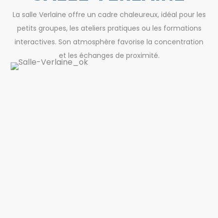
La salle Verlaine offre un cadre chaleureux, idéal pour les
petits groupes, les ateliers pratiques ou les formations
interactives. Son atmosphère favorise la concentration
et les échanges de proximité.
Superficie 14,76 m²
Capacité 10 pers.
Tableau interactif
Barre de son
Wifi haut débit
Salle modulable