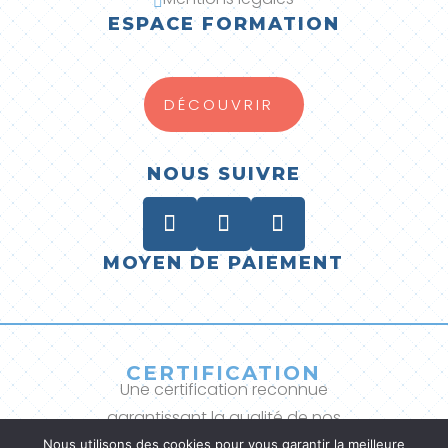

ESPACE FORMATION
DÉCOUVRIR
NOUS SUIVRE
MOYEN DE PAIEMENT
CERTIFICATION
Une certification reconnue
garantissant la qualité de nos
prestations.
Nous utilisons des cookies pour vous garantir la meilleure