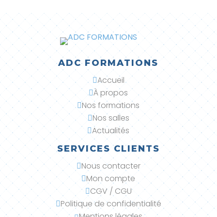
ADC FORMATIONS
Accueil

À propos

Nos formations

Nos salles

Actualités

SERVICES CLIENTS
Nous contacter

Mon compte

CGV / CGU

Politique de confidentialité

Mentions légales